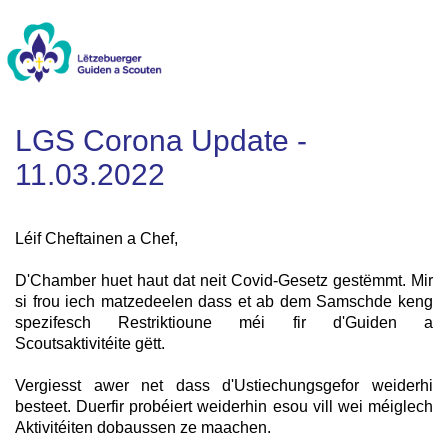
LGS Corona Update -
11.03.2022
Léif Cheftainen a Chef,
D'Chamber huet haut dat neit Covid-Gesetz gestëmmt. Mir
si frou iech matzedeelen dass et ab dem Samschde keng
spezifesch Restriktioune méi fir d'Guiden a
Scoutsaktivitéite gëtt.
Vergiesst awer net dass d'Ustiechungsgefor weiderhi
besteet. Duerfir probéiert weiderhin esou vill wei méiglech
Aktivitéiten dobaussen ze maachen.