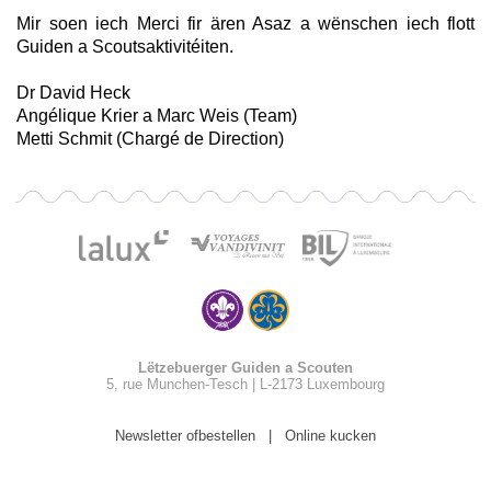
Mir soen iech Merci fir ären Asaz a wënschen iech flott
Guiden a Scoutsaktivitéiten.
Dr David Heck
Angélique Krier a Marc Weis (Team)
Metti Schmit (Chargé de Direction)
Lëtzebuerger Guiden a Scouten
5, rue Munchen-Tesch | L-2173 Luxembourg
Newsletter ofbestellen
|
Online kucken