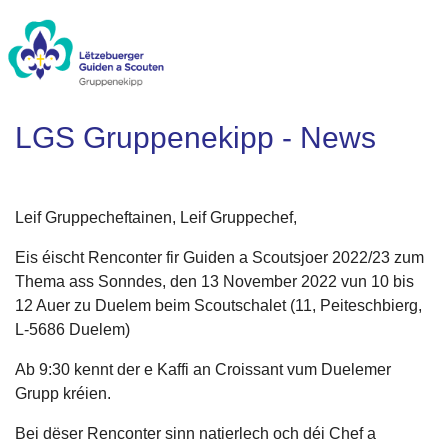
LGS Gruppenekipp - News
Leif Gruppecheftainen, Leif Gruppechef,
Eis éischt Renconter fir Guiden a Scoutsjoer 2022/23 zum
Thema ass Sonndes, den 13 November 2022 vun 10 bis
12 Auer zu Duelem beim Scoutschalet (11, Peiteschbierg,
L-5686 Duelem)
Ab 9:30 kennt der e Kaffi an Croissant vum Duelemer
Grupp kréien.
Bei dëser Renconter sinn natierlech och déi Chef a