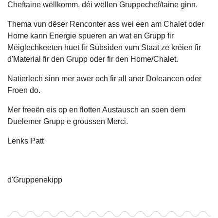
Cheftaine wëllkomm, déi wëllen Gruppechef/taine ginn.
Thema vun dëser Renconter ass wei een am Chalet oder
Home kann Energie spueren an wat en Grupp fir
Méiglechkeeten huet fir Subsiden vum Staat ze kréien fir
d'Material fir den Grupp oder fir den Home/Chalet.
Natierlech sinn mer awer och fir all aner Doleancen oder
Froen do.
Mer freeën eis op en flotten Austausch an soen dem
Duelemer Grupp e groussen Merci.
Lenks Patt
d'Gruppenekipp