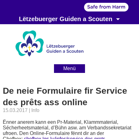
Lëtzebuerger Guiden a Scouten
Menü
De neie Formulaire fir Service
des prêts ass online
15.03.2017
| Info
Ënner anerem kann een Pr-Material, Klammmaterial,
Sécherheetsmaterial, d’Bühn asw. am Verbandssekretariat
ufroen. Den Online-Formulaire fënnt dir an der