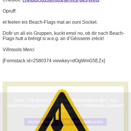
Chefbox:
chefbox.lgs.lu/infos/service-des-prets
.
Opruff:
et feelen eis Beach-Flags mat an ouni Sockel.
Dofir un all eis Gruppen, kuckt emol no, ob dir nach Beach-
Flags hutt a bréngt si w.e.g. an d’Géisserei zréck!
Villmools Merci
[Formstack id=2580374 viewkey=dOgWmG5EZx]
Dëse Site benotzt Cookies. Ausserdeem ginn aus
Sécherheetsgrënn d'IP-Adressë fir e limitéierten Zäitraum
geloggt.
Akzeptéieren
Méi Informatiounen