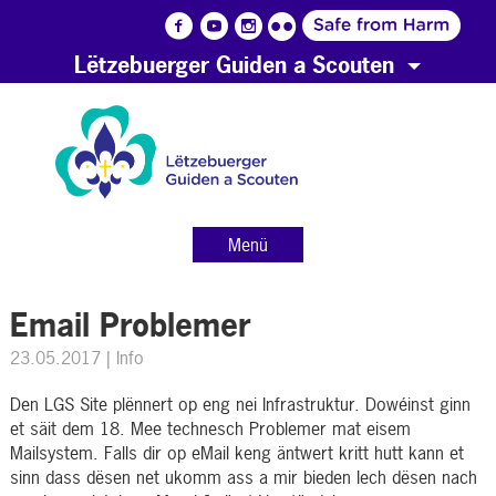
Lëtzebuerger Guiden a Scouten
Menü
Email Problemer
23.05.2017
| Info
Den
LGS Site plënnert op eng nei Infrastruktur. Dowéinst ginn
et säit dem 18. Mee technesch Problemer mat eisem
Mailsystem. Falls dir op eMail keng äntwert kritt hutt kann et
sinn dass dësen net ukomm ass a mir bieden Iech dësen nach