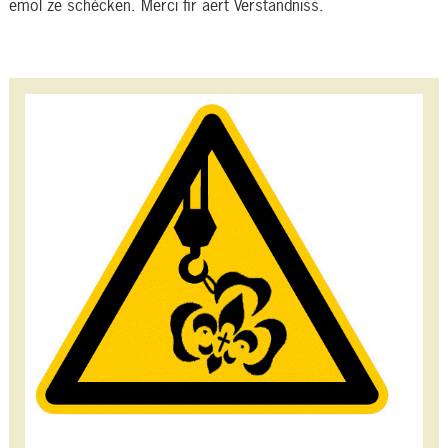
emol ze schécken. Merci fir äert Verständniss.