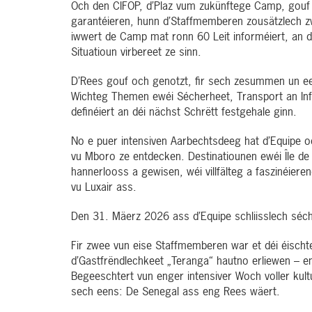
Och den CIFOP, d’Plaz vum zukünftege Camp, gouf be
garantéieren, hunn d’Staffmemberen zousätzlech zw
iwwert de Camp mat ronn 60 Leit informéiert, an d’I
Situatioun virbereet ze sinn.
D’Rees gouf och genotzt, fir sech zesummen un ee
Wichteg Themen ewéi Sécherheet, Transport an In
definéiert an déi nächst Schrëtt festgehale ginn.
No e puer intensiven Aarbechtsdeeg hat d’Equipe o
vu Mboro ze entdecken. Destinatiounen ewéi Île de
hannerlooss a gewisen, wéi villfälteg a faszinéier
vu Luxair ass.
Den 31. Mäerz 2026 ass d’Equipe schliisslech séc
Fir zwee vun eise Staffmemberen war et déi éisch
d’Gastfrëndlechkeet „Teranga“ hautno erliewen – e
Begeeschtert vun enger intensiver Woch voller kul
sech eens: De Senegal ass eng Rees wäert.