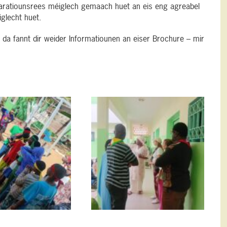
paratiounsrees méiglech gemaach huet an eis eng agreabel
glecht huet.
n, da fannt dir weider Informatiounen an eiser Brochure – mir