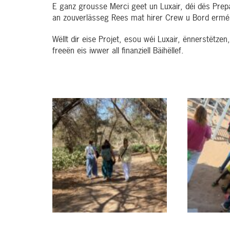
E ganz grousse Merci geet un Luxair, déi dës Pre
an zouverlässeg Rees mat hirer Crew u Bord erméi
Wëllt dir eise Projet, esou wéi Luxair, ënnerstëtze
freeën eis iwwer all finanziell Bäihëllef.