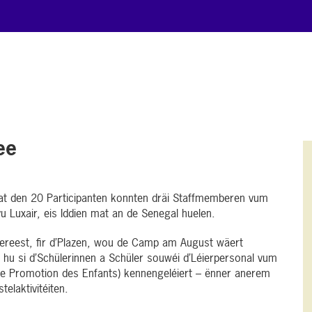
ee
t den 20 Participanten konnten dräi Staffmemberen vum
u Luxair, eis Iddien mat an de Senegal huelen.
ereest, fir d’Plazen, wou de Camp am August wäert
hu si d’Schülerinnen a Schüler souwéi d’Léierpersonal vum
e Promotion des Enfants) kennengeléiert – ënner anerem
elaktivitéiten.