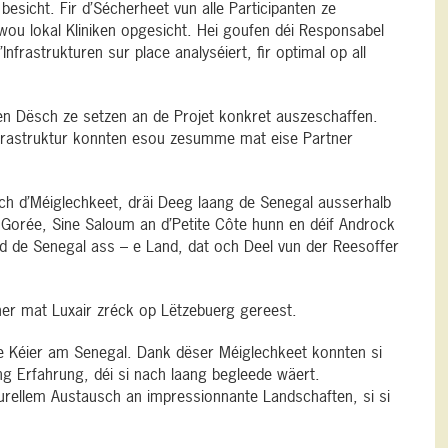
sicht. Fir d’Sécherheet vun alle Participanten ze
ou lokal Kliniken opgesicht. Hei goufen déi Responsabel
nfrastrukturen sur place analyséiert, fir optimal op all
n Dësch ze setzen an de Projet konkret auszeschaffen.
frastruktur konnten esou zesumme mat eise Partner
ch d’Méiglechkeet, dräi Deeg laang de Senegal ausserhalb
 Gorée, Sine Saloum an d’Petite Côte hunn en déif Androck
end de Senegal ass – e Land, dat och Deel vun der Reesoffer
her mat Luxair zréck op Lëtzebuerg gereest.
te Kéier am Senegal. Dank dëser Méiglechkeet konnten si
ng Erfahrung, déi si nach laang begleede wäert.
turellem Austausch an impressionnante Landschaften, si si