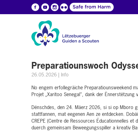
Preparatiounswoch Odyss
26.05.2026
| Info
No engem erfollegräiche Preparatiounsweekend ma
Projet „Xaritoo Senegal“, dank der Ënnerstëtzung v
Dënschdes, den 24. Mäerz 2026, si si op Mboro g
stattfannen, mat eegenen Aen ze entdecken. Dobäi 
CREPE (Centre de Ressources Éducationnelles et d
duerch gemeinsam Beweegungsspiller a kreativ Bast