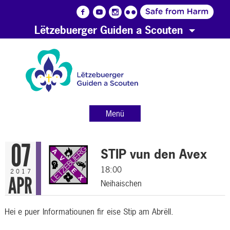
Lëtzebuerger Guiden a Scouten
Menü
07
STIP vun den Avex
18:00
2017
APR
Neihaischen
Hei e puer Informatiounen fir eise Stip am Abrëll.