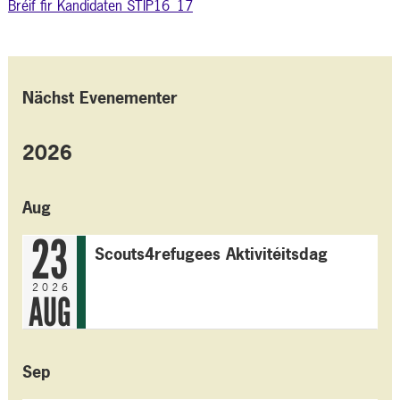
Bréif fir Kandidaten STIP16_17
Nächst Evenementer
2026
Aug
23
Scouts4refugees Aktivitéitsdag
2026
AUG
Sep