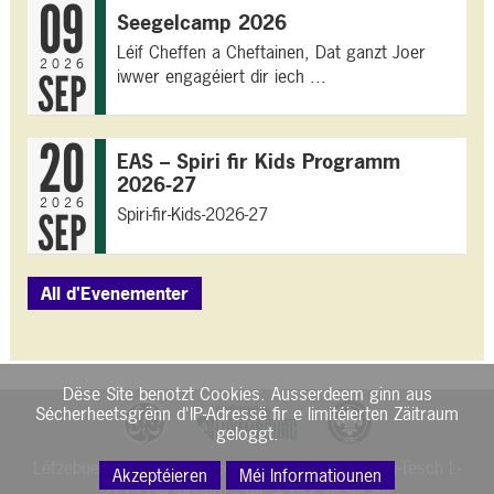
09
Seegelcamp 2026
Léif Cheffen a Cheftainen, Dat ganzt Joer
2026
iwwer engagéiert dir iech ...
SEP
20
EAS – Spiri fir Kids Programm
2026-27
2026
Spiri-fir-Kids-2026-27
SEP
All d'Evenementer
Dëse Site benotzt Cookies. Ausserdeem ginn aus
Sécherheetsgrënn d'IP-Adressë fir e limitéierten Zäitraum
geloggt.
Lëtzebuerger Guiden a Scouten - 5, rue Munchen-Tesch L-
Akzeptéieren
Méi Informatiounen
2173 Lëtzebuerg - Tel: +352 26 94 84