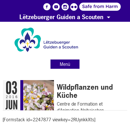
Lëtzebuerger Guiden a Scouten
Menü
03
Wildpflanzen und
Küche
2016
JUN
Centre de Formation et
d‘Animation Neihaischen
[Formstack id=2247877 viewkey=2RUynkkXts]