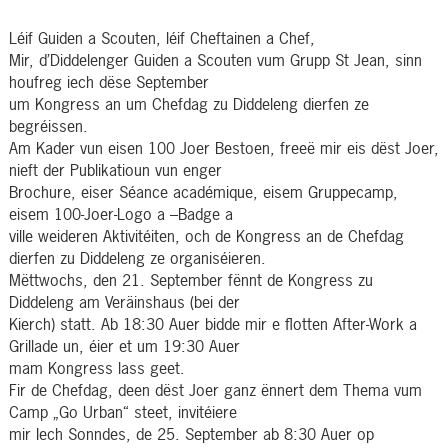
Léif Guiden a Scouten, léif Cheftainen a Chef,
Mir, d’Diddelenger Guiden a Scouten vum Grupp St Jean, sinn
houfreg iech dëse September
um Kongress an um Chefdag zu Diddeleng dierfen ze
begréissen.
Am Kader vun eisen 100 Joer Bestoen, freeë mir eis dëst Joer,
nieft der Publikatioun vun enger
Brochure, eiser Séance académique, eisem Gruppecamp,
eisem 100-Joer-Logo a –Badge a
ville weideren Aktivitéiten, och de Kongress an de Chefdag
dierfen zu Diddeleng ze organiséieren.
Mëttwochs, den 21. September fënnt de Kongress zu
Diddeleng am Veräinshaus (bei der
Kierch) statt. Ab 18:30 Auer bidde mir e flotten After-Work a
Grillade un, éier et um 19:30 Auer
mam Kongress lass geet.
Fir de Chefdag, deen dëst Joer ganz ënnert dem Thema vum
Camp „Go Urban“ steet, invitéiere
mir Iech Sonndes, de 25. September ab 8:30 Auer op