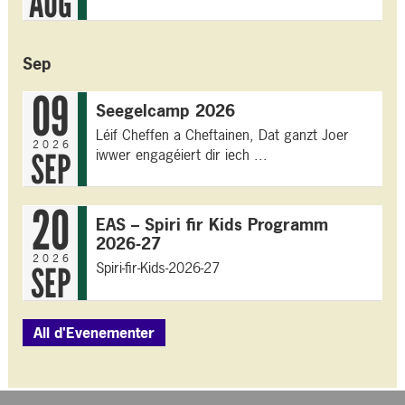
AUG
Sep
09
Seegelcamp 2026
Léif Cheffen a Cheftainen, Dat ganzt Joer
2026
iwwer engagéiert dir iech ...
SEP
20
EAS – Spiri fir Kids Programm
2026-27
2026
Spiri-fir-Kids-2026-27
SEP
All d'Evenementer