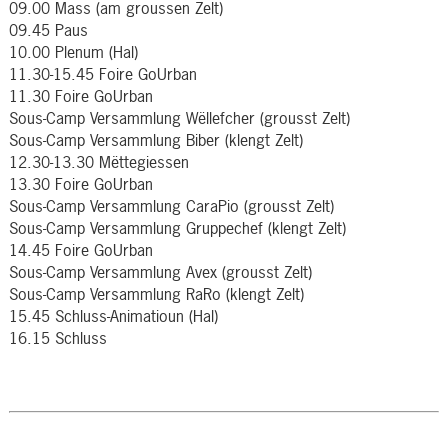
09.00 Mass (am groussen Zelt)
09.45 Paus
10.00 Plenum (Hal)
11.30-15.45 Foire GoUrban
11.30 Foire GoUrban
Sous-Camp Versammlung Wëllefcher (grousst Zelt)
Sous-Camp Versammlung Biber (klengt Zelt)
12.30-13.30 Mëttegiessen
13.30 Foire GoUrban
Sous-Camp Versammlung CaraPio (grousst Zelt)
Sous-Camp Versammlung Gruppechef (klengt Zelt)
14.45 Foire GoUrban
Sous-Camp Versammlung Avex (grousst Zelt)
Sous-Camp Versammlung RaRo (klengt Zelt)
15.45 Schluss-Animatioun (Hal)
16.15 Schluss