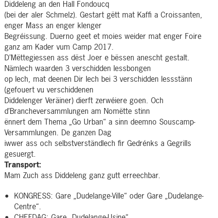
Diddeleng an den Hall Fondoucq
(bei der aler Schmelz). Gestart gëtt mat Kaffi a Croissanten,
enger Mass an enger klenger
Begréissung. Duerno geet et moies weider mat enger Foire
ganz am Kader vum Camp 2017.
D’Mëttegiessen ass dëst Joer e bëssen anescht gestalt.
Nämlech waarden 3 verschidden Iessbongen
op Iech, mat deenen Dir Iech bei 3 verschidden Iessstänn
(gefouert vu verschiddenen
Diddelenger Veräiner) dierft zerwéiere goen. Och
d’Brancheversammlungen am Nomëtte stinn
ënnert dem Thema „Go Urban“ a sinn deemno Souscamp-
Versammlungen. De ganzen Dag
iwwer ass och selbstverständlech fir Gedrénks a Gegrills
gesuergt.
Transport:
Mam Zuch ass Diddeleng ganz gutt erreechbar.
KONGRESS: Gare „Dudelange-Ville“ oder Gare „Dudelange-
Centre“.
CHEFDAG: Gare „Dudelange-Usine“