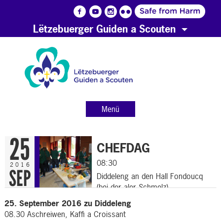
Lëtzebuerger Guiden a Scouten
Menü
25
CHEFDAG
08:30
2016
SEP
Diddeleng an den Hall Fondoucq
(bei der aler Schmelz)
25. September 2016 zu Diddeleng
08.30 Aschreiwen, Kaffi a Croissant