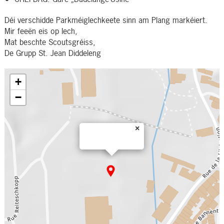
Déi verschidde Parkméiglechkeete sinn am Plang markéiert.
Mir feeën eis op Iech,
Mat beschte Scoutsgréiss,
De Grupp St. Jean Diddeleng
+
−
×