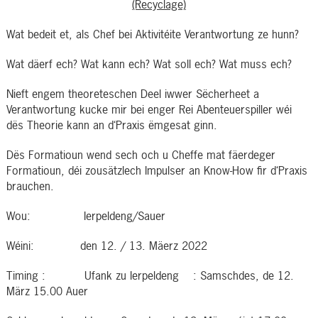
(Recyclage)
Wat bedeit et, als Chef bei Aktivitéite Verantwortung ze hunn?
Wat däerf ech? Wat kann ech? Wat soll ech? Wat muss ech?
Nieft engem theoreteschen Deel iwwer Sëcherheet a
Verantwortung kucke mir bei enger Rei Abenteuerspiller wéi
dës Theorie kann an d‘Praxis ëmgesat ginn.
Dës Formatioun wend sech och u Cheffe mat fäerdeger
Formatioun, déi zousätzlech Impulser an Know-How fir d‘Praxis
brauchen.
Wou: Ierpeldeng/Sauer
Wéini: den 12. / 13. Mäerz 2022
Timing : Ufank zu Ierpeldeng : Samschdes, de 12.
März 15.00 Auer