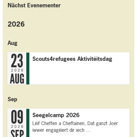
Nächst Evenementer
2026
Aug
23
Scouts4refugees Aktivitéitsdag
2026
AUG
Sep
09
Seegelcamp 2026
Léif Cheffen a Cheftainen, Dat ganzt Joer
2026
iwwer engagéiert dir iech ...
SEP