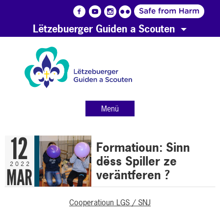
Lëtzebuerger Guiden a Scouten
Menü
12
Formatioun: Sinn
dëss Spiller ze
2022
MAR
veräntferen ?
SNJ - Ierpeldeng/Sauer
Cooperatioun LGS / SNJ