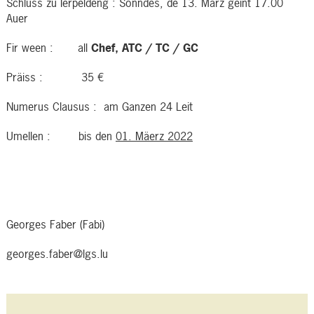
Schluss zu Ierpeldeng : Sonndes, de 13. März géint 17.00
Auer
Fir ween : all
Chef, ATC / TC / GC
Präiss : 35 €
Numerus Clausus : am Ganzen 24 Leit
Umellen : bis den
01. Mäerz 2022
Georges Faber (Fabi)
georges.faber@lgs.lu