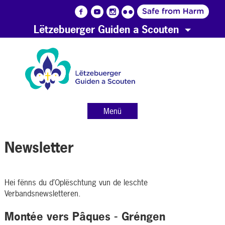
Lëtzebuerger Guiden a Scouten
Menü
Newsletter
Hei fënns du d’Oplëschtung vun de leschte
Verbandsnewsletteren.
Montée vers Pâques - Gréngen