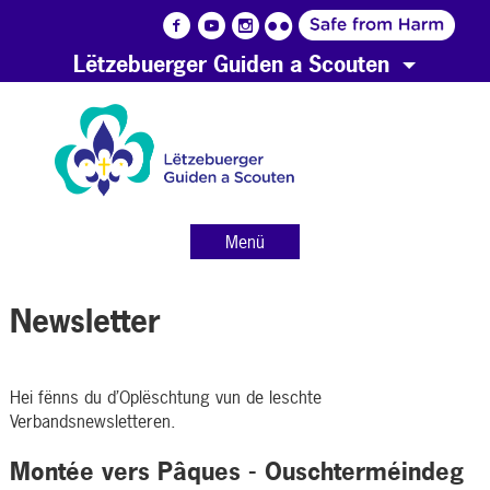
Lëtzebuerger Guiden a Scouten
Menü
Newsletter
Hei fënns du d’Oplëschtung vun de leschte
Verbandsnewsletteren.
Montée vers Pâques - Ouschterméindeg