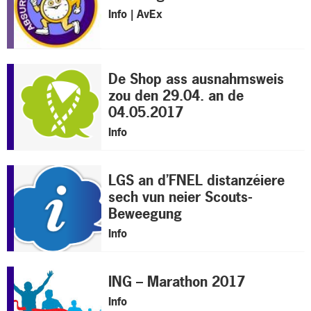
Info | AvEx
De Shop ass ausnahmsweis
zou den 29.04. an de
04.05.2017
Info
LGS an d’FNEL distanzéiere
sech vun neier Scouts-
Beweegung
Info
ING – Marathon 2017
Info