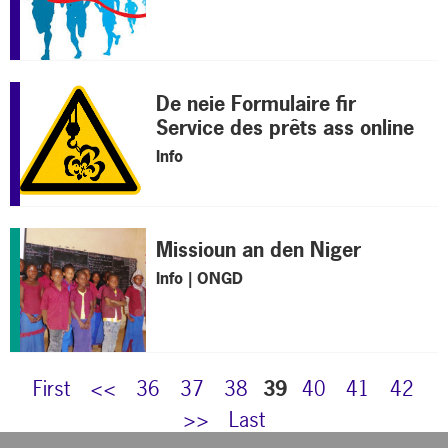
De neie Formulaire fir
Service des prêts ass online
Info
Missioun an den Niger
Info | ONGD
First
<<
36
37
38
39
40
41
42
>>
Last