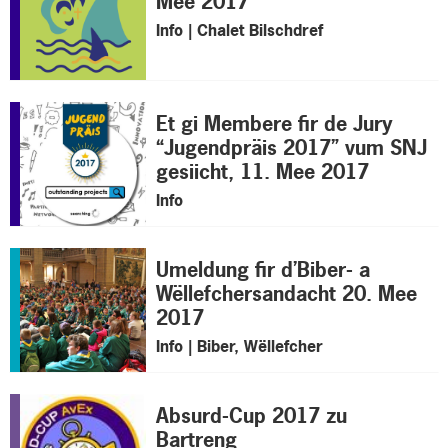
Mee 2017
Info | Chalet Bilschdref
Et gi Membere fir de Jury
“Jugendpräis 2017” vum SNJ
gesiicht, 11. Mee 2017
Info
Umeldung fir d’Biber- a
Wëllefchersandacht 20. Mee
2017
Info | Biber, Wëllefcher
Absurd-Cup 2017 zu
Bartreng